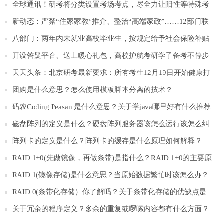
全球通讯！研考将分类设置考场考点，尽全力让阳性等特殊考
生应考尽考
新动态：严禁“住家家教”推介、整治“高端家政”……12部门联
合发文！
八部门：两年内未就业高校毕业生，按规定给予社会保险补贴|
天天新要闻
开设答疑平台、送上暖心礼包，高校护航考研学子备考不停步
天天头条：北京研考最新要求：所有考生12月19日开始健康打
卡
团购是什么意思？怎么使用模板脚本分离的技术？
码农Coding Peasant是什么意思？关于学java哪里好有什么推荐
吗？
磁盘阵列的定义是什么？硬盘阵列服务器该怎么运行该怎么纠
正开发？
阵列卡的定义是什么？阵列卡的缓存是什么原理如何解释？
RAID 1+0(先做镜像，再做条带)是指什么？RAID 1+0的主要原
理和优缺点是什么？
RAID 1(镜像存储)是什么意思？当原始数据繁忙时该怎么办？
RAID 0(条带化存储）你了解吗？关于条带化存储的优缺点是
什么？
关于冗余的程序定义？多余的重复或啰嗦内容都有什么方面？