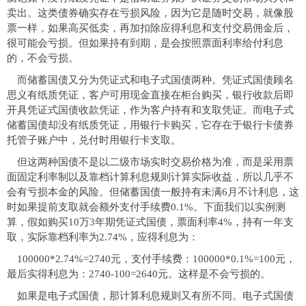
卖出。这类债券确实存在亏损风险，因为它是随时交易，就像
股
票
一样，如果高买低卖，再加扣除应得利息和支付交易佣金后，
很可能会亏损。但如果持有到期，是会按照票面利率给付利息
的，不会亏损。
而储蓄国债又分为凭证式和电子式国债两种。凭证式国债顾名
思义有纸质凭证，客户可用现金直接在柜台购买，银行收款后即
开具凭证式国债收款凭证，作为客户持有和支取凭证。而电子式
储蓄国债却没有纸质凭证，用银行卡购买，它存在于银行卡债券
托管子账户中，兑付时用银行卡支取。
但这两种国债不是以二级市场实时交易价格为准，而是采用票
面固定利率制以及靠档计算利息规则计算实际收益，所以几乎不
会有亏损本金的风险。但储蓄国债一般持有未满6月不计利息，这
时如果提前支取就会额外支付手续费0.1%。下面我们以实例测
算，假如购买10万3年期凭证式国债，票面利率4%，持有一年支
取，实际靠档利率为2.74%，应得利息为：
100000*2.74%=2740元，支付手续费：100000*0.1%=100元，
最后实得利息为：2740-100=2640元。这样是不会亏损的。
如果是电子式国债，那计算利息规则又有所不同。电子式国债