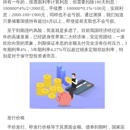
持有一年的，按票面利率计算利息，但需要扣除180天利息：
100000*4%/2=2000元，手续费：100000*0.1%=100元，实得利
息：2000-100=1900元，同样也不会亏损。通过测算，我们知道
只要储蓄国债持有超过6月以上，即使提前支取也不会亏损。
至于到期违约风险，简直就是多虑了。目前我国经济经过
近
40
年的高速发展，已经跻身世界第二大经济体，安定而团结，一派
欣欣向荣的景象，到期保证本息的全额兑付完全没有任何压力，3
年期利率4%，5年期利率4.27%可以超过很多定期存款利率，特
别是对于保守型
投资
者而言。
发行价格
平
价发行。即发行价格等于其票面金额。债券到期时，
国家
应