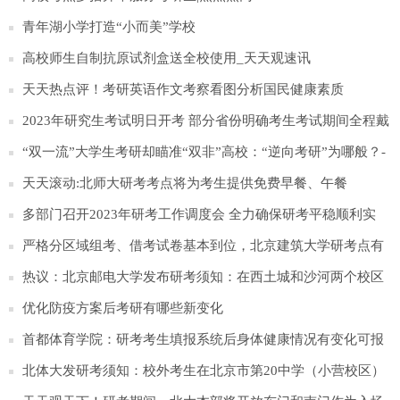
青年湖小学打造“小而美”学校
高校师生自制抗原试剂盒送全校使用_天天观速讯
天天热点评！考研英语作文考察看图分析国民健康素质
2023年研究生考试明日开考 部分省份明确考生考试期间全程戴
口罩
“双一流”大学生考研却瞄准“双非”高校：“逆向考研”为哪般？-
天天播报
天天滚动:北师大研考考点将为考生提供免费早餐、午餐
多部门召开2023年研考工作调度会 全力确保研考平稳顺利实
施-即时
严格分区域组考、借考试卷基本到位，北京建筑大学研考点有
序备考 世界头条
热议：北京邮电大学发布研考须知：在西土城和沙河两个校区
组织考试
优化防疫方案后考研有哪些新变化
首都体育学院：研考考生填报系统后身体健康情况有变化可报
告学校
北体大发研考须知：校外考生在北京市第20中学（小营校区）