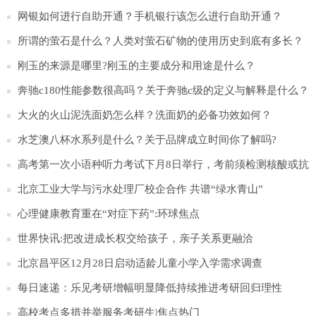
网银如何进行自助开通？手机银行该怎么进行自助开通？
所谓的萤石是什么？人类对萤石矿物的使用历史到底有多长？
刚玉的来源是哪里?刚玉的主要成分和用途是什么？
奔驰c180性能参数很高吗？关于奔驰c级的定义与解释是什么？
大火的火山泥洗面奶怎么样？洗面奶的必备功效如何？
水芝澳八杯水系列是什么？关于品牌成立时间你了解吗?
高考第一次小语种听力考试下月8日举行，考前须检测核酸或抗
原
北京工业大学与污水处理厂校企合作 共谱“绿水青山”
心理健康教育重在“对症下药”:环球焦点
世界快讯:把改进成长权交给孩子，亲子关系更融洽
北京昌平区12月28日启动适龄儿童小学入学需求调查
每日速递：乐见考研增幅明显降低持续推进考研回归理性
高校考点多措并举服务考研生|焦点热门