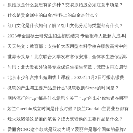
行理解？
原始股是什么意思有多少种？交易原始股必须注意事项是？
什么是贵金属中的白金?学科上的白金是什么？
红山文化是什么如何了解？红山文化分期与类型都有什么？
2023年全国硕士研究生招生初试结束 专硕报考人数超六成-时
快讯
天天热文：教育部：支持扩大应用型本科学校在职教高考中的
招生规模
世界今头条！北京联合大学发布寒假安排，全体学生放假后即
离校返家
时讯：北大发布外语类专业保送生招生简章，梵巴语再次启动
招生
北京市少年宫推出短期线上课程，2023年1月2日可报名缴费
微软的产生与主要产品是什么?微软收购Skype的时间是？
网络流行的“cp”都是什么意思？关于 “cp”的出处你知道在哪里
吗？
娇兰Guerlain成立时间是什么时候？娇兰Guerlain主要业务都有
那些方面？
烽火戏诸侯这是谁的笔名？烽火戏诸侯的主要作品是什么？
爱丽舍CNG这个款式是双动力吗？爱丽舍是那个国家的品牌?