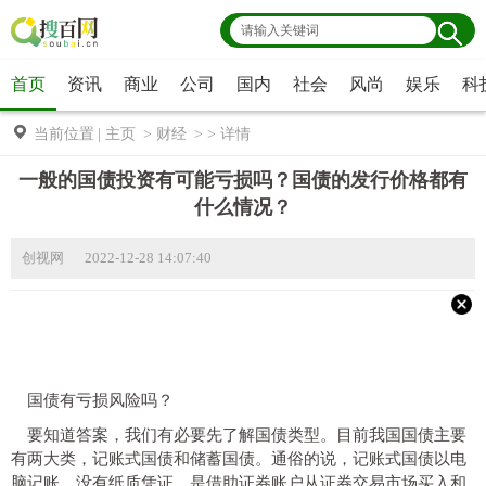
首页
资讯
商业
公司
国内
社会
风尚
娱乐
科
当前位置
|
主页
>
财经
> >
详情
一般的国债投资有可能亏损吗？国债的发行价格都有
什么情况？
创视网 2022-12-28 14:07:40
国债有亏损风险吗？
要知道答案，我们有必要先了解国债类型。目前我国国债主要
有两大类，记账式国债和储蓄国债。通俗的说，记账式国债以电
脑记账，没有纸质凭证，是借助证券账户从证券交易市场买入和