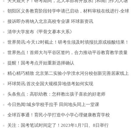
考试-新动态
天天观天下！研考期间，北大本部将开放东门和南门作为入场
通道
朝阳区义务教育阶段转学申请已启动，材料审核在线进行-全球
今头条
接诉即办将纳入北京高校专业课 环球新资讯
清华大学发布《甲骨文摹本大系》
世界简讯:今天12时截止！研考生须及时填报抗原或核酸结果！
世界热点！首师大与平谷区签约，合力推动平谷教育教学质量
整体提升
提醒！国考考点开始重新选择确认
精心精巧精致 北京第二实验小学涭水河分校创新完善居家线上
学习-天天快讯
环球简讯:首次全国大规模异地借考如何实现
头条焦点：高职幼教：怎样教出孩子喜欢的好老师
今日热闻!城乡学校手拉手 田间地头同上一堂课
全球百事通！育民小学打造中小学心理健康教育学校
关注：国考笔试时间定了！2023年1月7日、8日举行