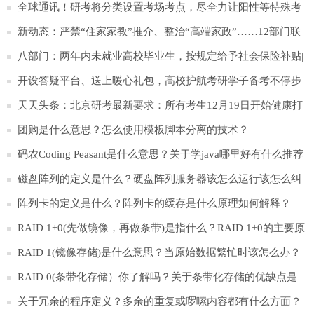
全球通讯！研考将分类设置考场考点，尽全力让阳性等特殊考
生应考尽考
新动态：严禁“住家家教”推介、整治“高端家政”……12部门联
合发文！
八部门：两年内未就业高校毕业生，按规定给予社会保险补贴|
天天新要闻
开设答疑平台、送上暖心礼包，高校护航考研学子备考不停步
天天头条：北京研考最新要求：所有考生12月19日开始健康打
卡
团购是什么意思？怎么使用模板脚本分离的技术？
码农Coding Peasant是什么意思？关于学java哪里好有什么推荐
吗？
磁盘阵列的定义是什么？硬盘阵列服务器该怎么运行该怎么纠
正开发？
阵列卡的定义是什么？阵列卡的缓存是什么原理如何解释？
RAID 1+0(先做镜像，再做条带)是指什么？RAID 1+0的主要原
理和优缺点是什么？
RAID 1(镜像存储)是什么意思？当原始数据繁忙时该怎么办？
RAID 0(条带化存储）你了解吗？关于条带化存储的优缺点是
什么？
关于冗余的程序定义？多余的重复或啰嗦内容都有什么方面？