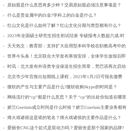
行理解？
原始股是什么意思有多少种？交易原始股必须注意事项是？
什么是贵金属中的白金?学科上的白金是什么？
红山文化是什么如何了解？红山文化分期与类型都有什么？
2023年全国硕士研究生招生初试结束 专硕报考人数超六成-时
快讯
天天热文：教育部：支持扩大应用型本科学校在职教高考中的
招生规模
世界今头条！北京联合大学发布寒假安排，全体学生放假后即
离校返家
时讯：北大发布外语类专业保送生招生简章，梵巴语再次启动
招生
北京市少年宫推出短期线上课程，2023年1月2日可报名缴费
微软的产生与主要产品是什么?微软收购Skype的时间是？
网络流行的“cp”都是什么意思？关于 “cp”的出处你知道在哪里
吗？
娇兰Guerlain成立时间是什么时候？娇兰Guerlain主要业务都有
那些方面？
烽火戏诸侯这是谁的笔名？烽火戏诸侯的主要作品是什么？
爱丽舍CNG这个款式是双动力吗？爱丽舍是那个国家的品牌?