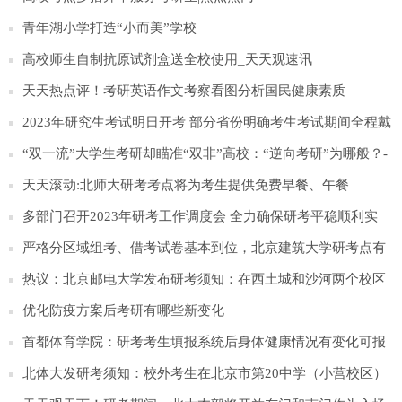
青年湖小学打造“小而美”学校
高校师生自制抗原试剂盒送全校使用_天天观速讯
天天热点评！考研英语作文考察看图分析国民健康素质
2023年研究生考试明日开考 部分省份明确考生考试期间全程戴
口罩
“双一流”大学生考研却瞄准“双非”高校：“逆向考研”为哪般？-
天天播报
天天滚动:北师大研考考点将为考生提供免费早餐、午餐
多部门召开2023年研考工作调度会 全力确保研考平稳顺利实
施-即时
严格分区域组考、借考试卷基本到位，北京建筑大学研考点有
序备考 世界头条
热议：北京邮电大学发布研考须知：在西土城和沙河两个校区
组织考试
优化防疫方案后考研有哪些新变化
首都体育学院：研考考生填报系统后身体健康情况有变化可报
告学校
北体大发研考须知：校外考生在北京市第20中学（小营校区）