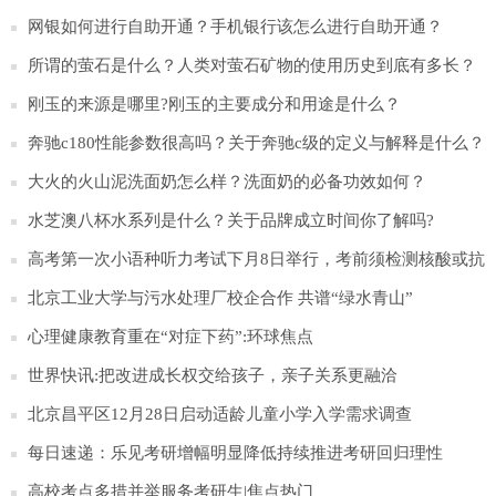
网银如何进行自助开通？手机银行该怎么进行自助开通？
所谓的萤石是什么？人类对萤石矿物的使用历史到底有多长？
刚玉的来源是哪里?刚玉的主要成分和用途是什么？
奔驰c180性能参数很高吗？关于奔驰c级的定义与解释是什么？
大火的火山泥洗面奶怎么样？洗面奶的必备功效如何？
水芝澳八杯水系列是什么？关于品牌成立时间你了解吗?
高考第一次小语种听力考试下月8日举行，考前须检测核酸或抗
原
北京工业大学与污水处理厂校企合作 共谱“绿水青山”
心理健康教育重在“对症下药”:环球焦点
世界快讯:把改进成长权交给孩子，亲子关系更融洽
北京昌平区12月28日启动适龄儿童小学入学需求调查
每日速递：乐见考研增幅明显降低持续推进考研回归理性
高校考点多措并举服务考研生|焦点热门