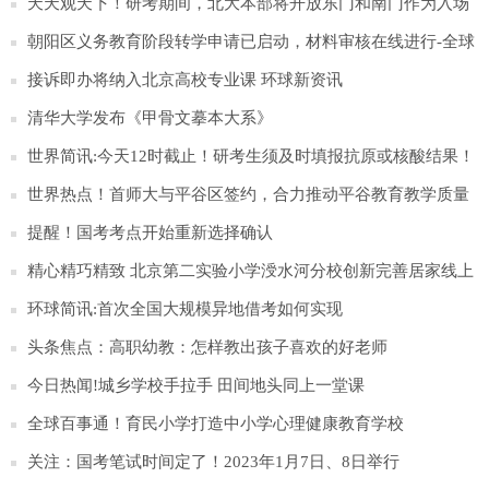
考试-新动态
天天观天下！研考期间，北大本部将开放东门和南门作为入场
通道
朝阳区义务教育阶段转学申请已启动，材料审核在线进行-全球
今头条
接诉即办将纳入北京高校专业课 环球新资讯
清华大学发布《甲骨文摹本大系》
世界简讯:今天12时截止！研考生须及时填报抗原或核酸结果！
世界热点！首师大与平谷区签约，合力推动平谷教育教学质量
整体提升
提醒！国考考点开始重新选择确认
精心精巧精致 北京第二实验小学涭水河分校创新完善居家线上
学习-天天快讯
环球简讯:首次全国大规模异地借考如何实现
头条焦点：高职幼教：怎样教出孩子喜欢的好老师
今日热闻!城乡学校手拉手 田间地头同上一堂课
全球百事通！育民小学打造中小学心理健康教育学校
关注：国考笔试时间定了！2023年1月7日、8日举行