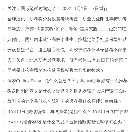
关注：国考笔试时间定了！2023年1月7日、8日举行
全球通讯！研考将分类设置考场考点，尽全力让阳性等特殊考
生应考尽考
新动态：严禁“住家家教”推介、整治“高端家政”……12部门联
合发文！
八部门：两年内未就业高校毕业生，按规定给予社会保险补贴|
天天新要闻
开设答疑平台、送上暖心礼包，高校护航考研学子备考不停步
天天头条：北京研考最新要求：所有考生12月19日开始健康打
卡
团购是什么意思？怎么使用模板脚本分离的技术？
码农Coding Peasant是什么意思？关于学java哪里好有什么推荐
吗？
磁盘阵列的定义是什么？硬盘阵列服务器该怎么运行该怎么纠
正开发？
阵列卡的定义是什么？阵列卡的缓存是什么原理如何解释？
RAID 1+0(先做镜像，再做条带)是指什么？RAID 1+0的主要原
理和优缺点是什么？
RAID 1(镜像存储)是什么意思？当原始数据繁忙时该怎么办？