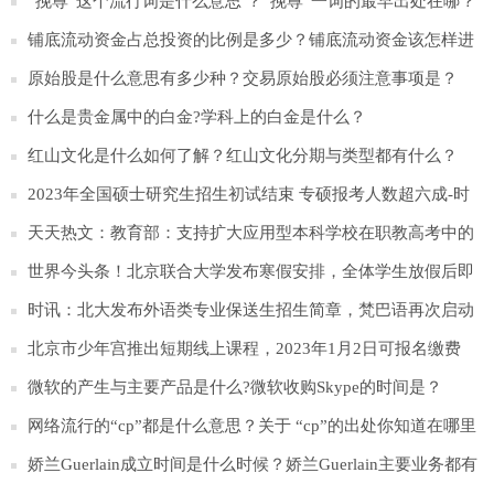
么？
“挽尊”这个流行词是什么意思 ？“挽尊”一词的最早出处在哪？
铺底流动资金占总投资的比例是多少？铺底流动资金该怎样进
行理解？
原始股是什么意思有多少种？交易原始股必须注意事项是？
什么是贵金属中的白金?学科上的白金是什么？
红山文化是什么如何了解？红山文化分期与类型都有什么？
2023年全国硕士研究生招生初试结束 专硕报考人数超六成-时
快讯
天天热文：教育部：支持扩大应用型本科学校在职教高考中的
招生规模
世界今头条！北京联合大学发布寒假安排，全体学生放假后即
离校返家
时讯：北大发布外语类专业保送生招生简章，梵巴语再次启动
招生
北京市少年宫推出短期线上课程，2023年1月2日可报名缴费
微软的产生与主要产品是什么?微软收购Skype的时间是？
网络流行的“cp”都是什么意思？关于 “cp”的出处你知道在哪里
吗？
娇兰Guerlain成立时间是什么时候？娇兰Guerlain主要业务都有