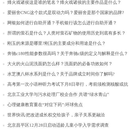
那些方面？
烽火戏诸侯这是谁的笔名？烽火戏诸侯的主要作品是什么？
爱丽舍CNG这个款式是双动力吗？爱丽舍是那个国家的品牌?
网银如何进行自助开通？手机银行该怎么进行自助开通？
所谓的萤石是什么？人类对萤石矿物的使用历史到底有多长？
刚玉的来源是哪里?刚玉的主要成分和用途是什么？
奔驰c180性能参数很高吗？关于奔驰c级的定义与解释是什么？
大火的火山泥洗面奶怎么样？洗面奶的必备功效如何？
水芝澳八杯水系列是什么？关于品牌成立时间你了解吗?
高考第一次小语种听力考试下月8日举行，考前须检测核酸或抗
原
北京工业大学与污水处理厂校企合作 共谱“绿水青山”
心理健康教育重在“对症下药”:环球焦点
世界快讯:把改进成长权交给孩子，亲子关系更融洽
北京昌平区12月28日启动适龄儿童小学入学需求调查