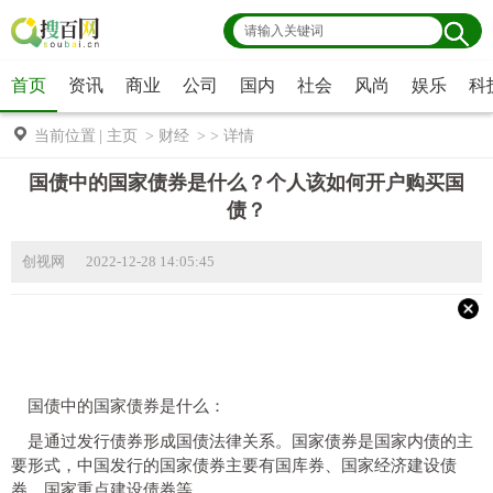
首页
资讯
商业
公司
国内
社会
风尚
娱乐
科
当前位置
|
主页
>
财经
> >
详情
国债中的国家债券是什么？个人该如何开户购买国
债？
创视网 2022-12-28 14:05:45
国债中的国家债券是什么：
是通过发行债券形成国债法律关系。国家债券是国家内债的主
要形式，中国发行的国家债券主要有国库券、国家经济建设债
券、国家重点建设债券等。