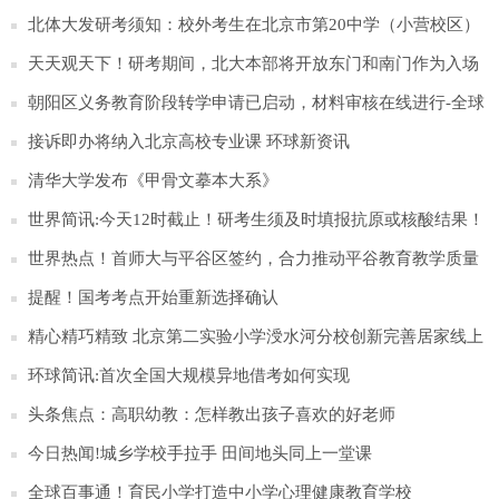
告学校
北体大发研考须知：校外考生在北京市第20中学（小营校区）
考试-新动态
天天观天下！研考期间，北大本部将开放东门和南门作为入场
通道
朝阳区义务教育阶段转学申请已启动，材料审核在线进行-全球
今头条
接诉即办将纳入北京高校专业课 环球新资讯
清华大学发布《甲骨文摹本大系》
世界简讯:今天12时截止！研考生须及时填报抗原或核酸结果！
世界热点！首师大与平谷区签约，合力推动平谷教育教学质量
整体提升
提醒！国考考点开始重新选择确认
精心精巧精致 北京第二实验小学涭水河分校创新完善居家线上
学习-天天快讯
环球简讯:首次全国大规模异地借考如何实现
头条焦点：高职幼教：怎样教出孩子喜欢的好老师
今日热闻!城乡学校手拉手 田间地头同上一堂课
全球百事通！育民小学打造中小学心理健康教育学校