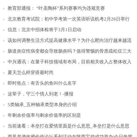
这个名单
教育部通报： “叶圣陶杯”系列赛事均为违规竞赛
北京教育考试院：初中学考第一次英语听说机考2月26日举行
天天新要闻
信息：北京中招体检将于3月1日启动
该如何调整生活方式提高健康水平？为什么靶向治疗越来越流
行？
肠道炎症性病变都会导致肠炎吗？值得警惕的骨质疏松症三大
类症状是？
中兴通讯：在量子科技领域有布局，目前相关收入占整体收入
比例较小
夏天怎么样穿搭最时尚
即时焦点：有舌头的鱼叫什么名字
这辈子，守三个情人到老！-播报
5类轴承_五种轴承类型本身的介绍
年剩余价值率与剩余价值率的区别是
当前速看：本垒打在爱情里面是什么意思_本垒打是什么意思
西凤老酒收藏价值论坛系列活动在陕西宝鸡成功举办|今日热闻