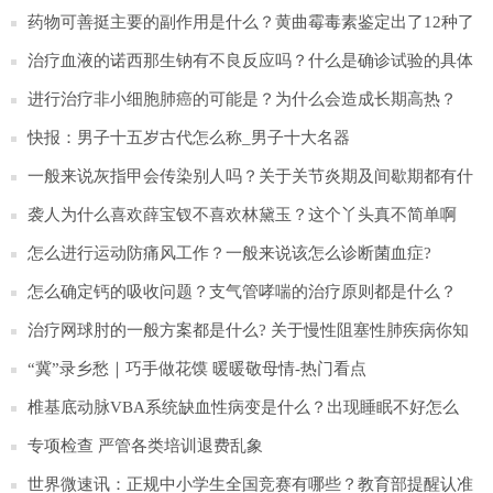
药物可善挺主要的副作用是什么？黄曲霉毒素鉴定出了12种了
吗？
治疗血液的诺西那生钠有不良反应吗？什么是确诊试验的具体
含义？
进行治疗非小细胞肺癌的可能是？为什么会造成长期高热？
快报：男子十五岁古代怎么称_男子十大名器
一般来说灰指甲会传染别人吗？关于关节炎期及间歇期都有什
么？
袭人为什么喜欢薛宝钗不喜欢林黛玉？这个丫头真不简单啊
怎么进行运动防痛风工作？一般来说该怎么诊断菌血症?
怎么确定钙的吸收问题？支气管哮喘的治疗原则都是什么？
治疗网球肘的一般方案都是什么? 关于慢性阻塞性肺疾病你知
道多少？
“冀”录乡愁｜巧手做花馍 暖暖敬母情-热门看点
椎基底动脉VBA系统缺血性病变是什么？出现睡眠不好怎么
办？
专项检查 严管各类培训退费乱象
世界微速讯：正规中小学生全国竞赛有哪些？教育部提醒认准