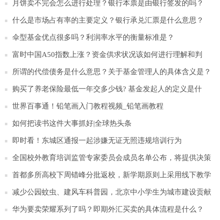
（对象+时间）
月饼卖不完会怎么进行处理？银行本票是由银行签发的吗？
什么是市场占有率的主要定义？银行承兑汇票是什么意思？
伞型基金优点很多吗？利润率水平的衡量标准是？
富时中国A50指数上涨？资金供求状况该如何进行理解和判
断？
所谓的代偿债务是什么意思？关于基金管理人的具体含义是？
购买了养老保险最低一年交多少钱? 基金发起人的定义是什
么？
世界百事通！铅笔画入门教程视频_铅笔画教程
如何把读书这件大事抓好|全球热头条
即时看！东城区通报一起涉嫌无证无照违规培训行为
全国校外教育培训监管专家委员会成员名单公布，将提供决策
咨询等_每日简讯
首都多所高校下周错峰分批返校，新学期原则上采用线下教学
模式
减少公园蚊虫、建风车科普园，北京中小学生为城市建设贡献
金点子_世界播资讯
华为要卖荣耀系列了吗？即期外汇买卖的具体流程是什么？