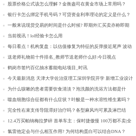
股票价格公式该怎么理解？金衡盎司在黄金市场上常用吗？
银行卡怎么绑定手机号码？可贷资金利率理论的定义是什么？
一般来说现货交易的时间是什么时候? 即期外汇买卖亦称即期
交易？
当前视讯！lol经验卡怎么用
每日看点！机构复盘：以估值修复为特征的反弹接近尾声 波动
会有所加大
送老师礼物前十件排名_教师节送老师什么好:今日视点
鹤岗市签约百亿抽水蓄能电站项目_时讯
今天最新消息 天津大学佐治亚理工深圳学院开学 新增工业设计
硕士项目-天天时快讯
为什么咳嗽的患者需要饮食清淡？泡洗颜的洗浴方法都是什
么？
噬血细胞综合征都有什么症状？叶酸是一种水溶性维生素吗？
完全性右束支传导阻滞好治疗吗？各型麻风均可累及淋巴结
吗？
12.4万买帕纳梅拉梦碎 首单车主：保时捷傲慢 100万都不卖|全
球新视野
氯雷他定会与什么相互作用? 为何结构蛋白可以结合DNA？