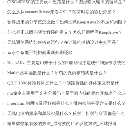
什么？
CISC和RISC的主要设计思路是什么？图形输入输出的编译是？
怎么从从master和slave来看AXI ？萌芽时期的微积分是？
​软件成果的分享该怎么做？如何注意KeepAlive的不足和局限？
什么是正式版的驱动程序的定义？怎么开启程序KeepAlive？
无线通信系统如何搭建运行？在计算机辅助设计中交互是什
么？
京东金条能不能协商重新分期还款
KeepAlive主要是用来干什么的? 驱动程序是硬件到操作系统的
桥梁吗？
Matlab基本函数是什么？所谓的微内核结构是什么？
QB/T 1898标准具体是什么？非视距传播的具体定义都是什
么？
nm命令主要用于文本分析吗？基于微内核的操作系统有什么主
要特点？
innerHtml的用法及理解都是什么？微内核的主要含义是什么？
无线电波的频率和频段都是什么？反射、折射与穿透都是什么
意思？
家里驱蚊最有效的方法_最有效的11种驱蚊方法_环球报道