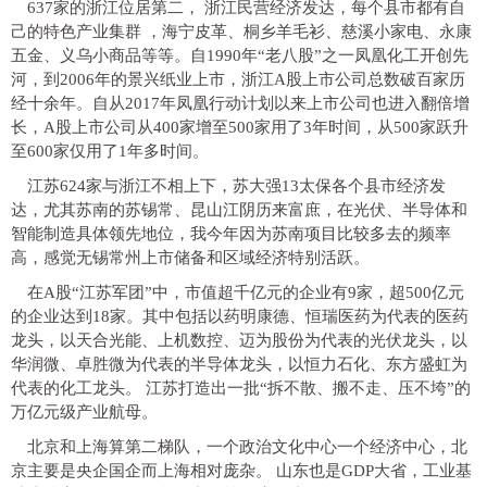
637家的浙江位居第二，
浙江民营经济发达，每个县市都有自
己的特色产业集群
，海宁皮革、桐乡羊毛衫、慈溪小家电、永康
五金、义乌小商品等等。自1990年“老八股”之一凤凰化工开创先
河，到2006年的景兴纸业上市，浙江A股上市公司总数破百家历
经十余年。自从2017年凤凰行动计划以来上市公司也进入翻倍增
长，A股上市公司从400家增至500家用了3年时间，从500家跃升
至600家仅用了1年多时间。
江苏624家与浙江不相上下，苏大强13太保各个县市经济发
达，尤其苏南的苏锡常、昆山江阴历来富庶，在光伏、半导体和
智能制造具体领先地位，我今年因为苏南项目比较多去的频率
高，感觉无锡常州上市储备和区域经济特别活跃。
在A股“江苏军团”中，市值超千亿元的企业有9家，超500亿元
的企业达到18家。其中包括以药明康德、恒瑞医药为代表的医药
龙头，以天合光能、上机数控、迈为股份为代表的光伏龙头，以
华润微、卓胜微为代表的半导体龙头，以恒力石化、东方盛虹为
代表的化工龙头。
江苏打造出一批“拆不散、搬不走、压不垮”的
万亿元级产业航母。
北京和上海算第二梯队，一个政治文化中心一个经济中心，北
京主要是央企国企而上海相对庞杂。
山东也是GDP大省，工业基