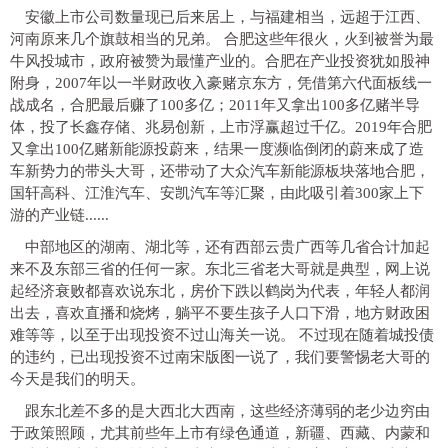
安徽上市公司数量现已后来居上，与福建相当，远超于江西、
河南原来几个旗鼓相当的兄弟。
合肥这些年很火，火到被誉为最
牛风投城市，政府被赞为最懂产业的。合肥在产业投资犹如股神
附身，2007年以一半财政收入豪赌京东方，凭借第六代面板线一
战成名，合肥最后赚了100多亿；2011年又拿出100多亿赌半导
体，投了长鑫存储、兆易创新，上市浮赢超过千亿。2019年合肥
又拿出100亿赌新能源投蔚来，结果一度濒临倒闭的蔚来成了造
车新势力的带头大哥，还带动了大众汽车新能源板块落地合肥，
国轩高科、江淮汽车、安凯汽车等汇聚，由此吸引着300家上下
游的产业链......
中部地区的湖南、湖北等，还有西部云贵广西等几省合计加起
来不及东部三省的任何一家。东北三省老大哥就是典型，网上说
起经济衰败都喜欢说东北，房价下跌以鹤岗为代表，年轻人都润
出去，喜欢直播和烧烤，躺平不要生孩子人口下滑，地方财政困
难等等，以至于出现投资不过山海关一说。
不过现在随着城投债
的违约，已出现投资不过南宋版图一说了，我们要警惕老大哥的
今天是我们的明天。
跟东北差不多的是大西北大西南，这些经济薄弱的老少边穷由
于政策照顾，尤其前些年上市有绿色通道，新疆、西藏、内蒙和