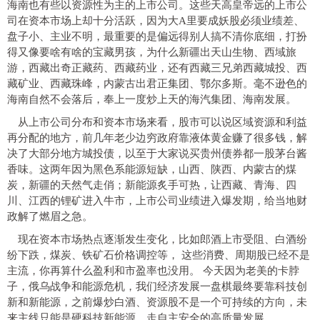
海南也有些以资源性为主的上市公司。这些天高皇帝远的上市公
司在资本市场上却十分活跃，因为大A里要成妖股必须业绩差、
盘子小、主业不明，最重要的是偏远得别人搞不清你底细，打扮
得又像要啥有啥的宝藏男孩，为什么新疆出天山生物、西域旅
游，西藏出奇正藏药、西藏药业，还有西藏三兄弟西藏城投、西
藏矿业、西藏珠峰，内蒙古出君正集团、鄂尔多斯。毫不逊色的
海南自然不会落后，奉上一度炒上天的海汽集团、海南发展。
从上市公司分布和资本市场来看，股市可以说区域资源和利益
再分配的地方，前几年老少边穷政府靠液体黄金赚了很多钱，解
决了大部分地方城投债，以至于大家说买贵州债券都一股茅台酱
香味。这两年因为黑色系能源短缺，山西、陕西、内蒙古的煤
炭，新疆的天然气走俏；新能源炙手可热，让西藏、青海、四
川、江西的锂矿进入牛市，上市公司业绩进入爆发期，给当地财
政解了燃眉之急。
现在资本市场热点逐渐发生变化，比如郎酒上市受阻、白酒纷
纷下跌，煤炭、铁矿石价格调控等，
这些消费、周期股已经不是
主流，你再算什么盈利和市盈率也没用。
今天因为老美的卡脖
子，俄乌战争和能源危机，我们经济发展一盘棋最终要靠科技创
新和新能源，之前爆炒白酒、资源股不是一个可持续的方向，未
来主线只能是硬科技新能源，走自主安全的高质量发展。