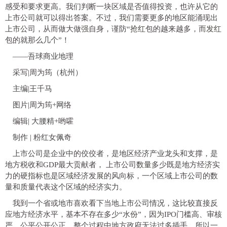
感受和要求更高。我们判断一块区域是否值得投资，也许从它的
上市公司就可以得出答案。不过，我们需要更多的地区能涌现出
上市公司，从而做大做强自身，谨防“抢红包的越来越多，而发红
包的就那么几个”！
——吾球商业地理
采写|周为筠（杭州）
主编|王千马
图片|周为筠+网络
编辑| 大腰精+哟嚯
制作 | 粉红女佩奇
上市公司是企业中的佼佼者，是地区经济产业龙头和支撑，是
地方税收和GDP最大贡献者，
上市公司数量多少既是地方经济实
力的硬指标也是区域经济发展的风向标，一个区域上市公司的数
量和质量代表这个区域的经济实力。
我到一个省或地市喜欢看下当地上市公司情况，这比较直接反
应地方经济水平，基本不存在多少“水份”，因为IPO门槛高、审核
严、公平公开公正，整个过程中地方政府无法过多插手。所以一