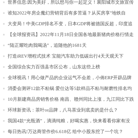
3100点吗？
世界信息:因为美好，所以想与你一起定义！襄阳城市文旅宣传
口号及形象标识LOGO征集令来啦
谁知2022年房企魔幻营销背后有多苦逼？从买房享"地铁自
由"说开去0环球热议
大变局！中美GDP排名不变，日本GDP将被德国反超，印度追
赶德国3热点评
【全球报资讯】2022年11月18日全国各地最新猪肉价格行情走
势分析
“陆正耀吃肉我喝汤”，追随他的1681天
打造iREV增程式技术 宝能汽车助力低碳出行4天天观天下
全国综合实力百强县市区公布，山东这些上榜
全球视讯！用心做产品的企业运气不会差，小佈ERP开辟品牌
出海新路径
消委会测评12款不粘锅 爱仕达等5款样品不粘与耐磨性排名均
靠后
10月新建商品房销售价格 南昌、赣州同比上涨，九江同比下跌
环球新资讯：茶叶or品牌，八马茶业到底卖的是什么？
我国4款“光瓶酒”，滴滴纯粮，好喝实惠，快来看看你家有没
有？
每日热讯!万达商管作价6.618亿 给中小股东挖了一个坑？