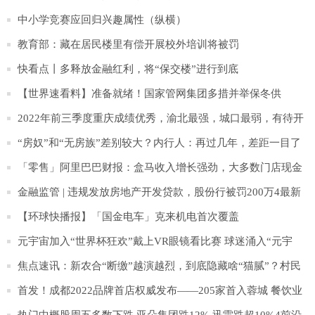
中小学竞赛应回归兴趣属性（纵横）
教育部：藏在居民楼里有偿开展校外培训将被罚
快看点丨多释放金融红利，将“保交楼”进行到底
【世界速看料】准备就绪！国家管网集团多措并举保冬供
2022年前三季度重庆成绩优秀，渝北最强，城口最弱，有待开
发潜力
“房奴”和“无房族”差别较大？内行人：再过几年，差距一目了
然2今日报
「零售」阿里巴巴财报：盒马收入增长强劲，大多数门店现金
流为正
金融监管 | 违规发放房地产开发贷款，股份行被罚200万4最新
消息
【环球快播报】「国金电车」克来机电首次覆盖
元宇宙加入“世界杯狂欢”戴上VR眼镜看比赛 球迷涌入“元宇
宙”看球4世界快讯
焦点速讯：新农合“断缴”越演越烈，到底隐藏啥“猫腻”？村民
说出5个原因
首发！成都2022品牌首店权威发布——205家首入蓉城 餐饮业
态领跑
热门中概股周五多数下跌 亚朵集团跌12% 迅雷跌超10%4前沿