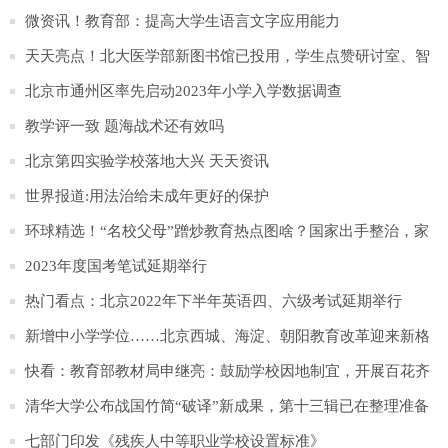
微资讯！教育部：提高大学生语言文字应用能力
天天亮点！北大医学部新图书馆已投用，学生点赞研讨室、智
能书库等设计
北京市通州区率先启动2023年小学入学数据调查
教学评一致 题海战术还有效吗
北京第四实验学校落地大兴 天天资讯
世界报道:用法治给未成年更好的保护
环球精选！“名校父母”蹭炒教育热点图啥？国家出手整治，家
长可别上套
2023年度国考笔试延期举行
热门看点：北京2022年下半年英语四、六级考试延期举行
新增中小学学位……北京西城、海淀、朝阳教育改革迎来新格
局 每日时讯
快看：教育部教材局申继亮：鼓励学校因地制宜，开展百花齐
放的教学改革
清华大学公布战国竹简“破译”新成果，第十三辑已在整理准备
中|世界聚看点
七部门印发《残疾人中等职业学校设置标准》