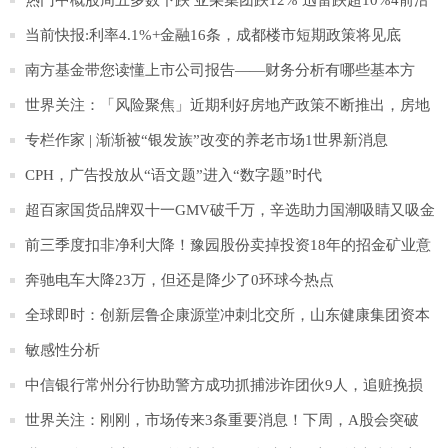
资讯
当前快报:利率4.1%+金融16条，成都楼市短期政策将见底
南方基金带您读懂上市公司报告——财务分析有哪些基本方
法？4天天快看
世界关注：「风险聚焦」近期利好房地产政策不断推出，房地
产市场现状如何？
专栏作家 | 渐渐被“银发族”改变的养老市场1世界新消息
CPH，广告投放从“语文题”进入“数字题”时代
超百家国货品牌双十一GMV破千万，辛选助力国潮吸睛又吸金
0环球百事通
前三季度扣非净利大降！豫园股份卖掉投资18年的招金矿业意
欲何为？| 公司汇
奔驰电车大降23万，但还是降少了0环球今热点
全球即时：创新层鲁企康源堂冲刺北交所，山东健康集团资本
市场再布局
敏感性分析
中信银行常州分行协助警方成功抓捕涉诈团伙9人，追赃挽损
100余万元0时快讯
世界关注：刚刚，市场传来3条重要消息！下周，A股会突破