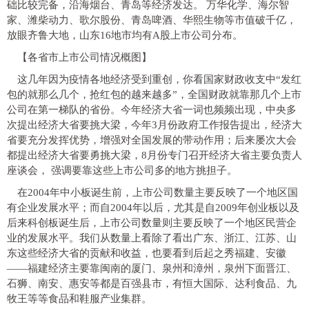
础比较完备，沿海烟台、青岛等经济发达。
万华化学、海尔智
家、潍柴动力、歌尔股份、青岛啤酒、华熙生物等市值破千亿，
放眼齐鲁大地，山东16地市均有A股上市公司分布。
【各省市上市公司情况概图】
这几年因为疫情各地经济受到重创，你看国家财政收支中“发红
包的就那么几个，抢红包的越来越多”，全国财政就靠那几个上市
公司在第一梯队的省份。今年经济大省一词也频频出现，中央多
次提出经济大省要挑大梁，今年3月份政府工作报告提出，经济大
省要充分发挥优势，增强对全国发展的带动作用；后来屡次大会
都提出经济大省要勇挑大梁，8月份专门召开经济大省主要负责人
座谈会，
强调要靠这些上市公司多的地方挑担子。
在2004年中小板诞生前，上市公司数量主要反映了一个地区国
有企业发展水平；而自2004年以后，尤其是自2009年创业板以及
后来科创板诞生后，上市公司数量则主要反映了一个地区民营企
业的发展水平。我们从数量上看除了看出广东、浙江、江苏、山
东这些经济大省的贡献和收益，也要看到后起之秀福建、安徽
——福建经济主要靠闽南的厦门、泉州和漳州，泉州下面晋江、
石狮、南安、惠安等都是百强县市，有恒大国际、达利食品、九
牧王等等食品和鞋服产业集群。