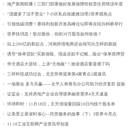
地产新闻联播丨三部门部署做好发展保障性租赁住房情况年度
监测评价工作
“违建多了法不责众”？小区私自改建难治理2世界观焦点
引领低碳消费！赛得利创新开发高峰论坛即将在绍兴柯桥举行
世界快消息！歌尔股份，你的39万股东如何收场？
站上200亿的新起点，河南跨境电商还会续写出怎样的新故
事？3环球通讯
诱导“保单贷款”买新保险、现金还款不记账…险企“保单质押贷
款”纠纷多1快讯
华天酒店大逆转，上演“天地板”！旅游酒店要退潮了吗
三祥科技成功过会，北交所将迎来第4家青企2观速讯
一场展会 多方共赢——太平人寿青岛分公司助力经济复苏 提振
消费信心
证监会：支持房地产企业合理债券融资需求4天天速递
环球即时：11月18日，主升浪缩量回踩10日均线个股名单
让美景之屋省时省心—托管服务的故事（下）3世界今亮点
11.18工业互联网产业资讯早知道