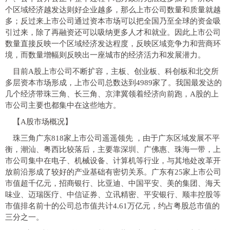
个区域经济越发达则好企业越多，那么上市公司数量和质量就越
多；反过来上市公司通过资本市场可以把全国乃至全球的资金吸
引过来，除了再融资还可以吸纳更多人才和就业。因此上市公司
数量直接反映一个区域经济发达程度，反映区域竞争力和营商环
境，而数量增幅则反映出一座城市的经济活力和发展潜力。
目前A股上市公司不断扩容，主板、创业板、科创板和北交所
多层资本市场形成，上市公司总数达到4989家了。我国最发达的
几个经济带珠三角、长三角、京津冀领着经济向前跑，A股的上
市公司主要也都集中在这些地方。
【A股市场概况】
珠三角广东818家上市公司遥遥领先
，由于广东区域发展不平
衡，潮汕、粤西比较落后，主要靠深圳、广佛惠、珠海一带，上
市公司集中在电子、机械设备、计算机等行业，与其地处改革开
放前沿形成了较好的产业基础有密切关系。广东有25家上市公司
市值超千亿元，招商银行、比亚迪、中国平安、美的集团、海天
味业、迈瑞医疗、中信证券、立讯精密、平安银行、顺丰控股等
市值排名前十的公司总市值共计4.61万亿元，约占粤股总市值的
三分之一。