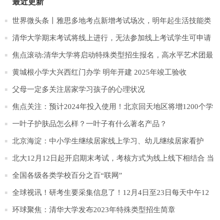
最近更新
世界微头条丨雅思多地考点新增考试场次，明年起生活技能类
考试费降低100元
清华大学期末考试将线上进行，无法参加线上考试学生可申请
缓考
焦点滚动:清华大学将启动特殊类型招生报名，高水平艺术团最
多不超30人
黄城根小学大兴西红门办学 明年开建 2025年竣工验收
父母一定多关注居家学习孩子的心理状况
焦点关注：预计2024年投入使用！北京回天地区将增1200个学
位
一叶子护肤品怎么样？一叶子有什么著名产品？
北京海淀：中小学生继续居家线上学习、幼儿继续居家看护
北大12月12日起开启期末考试，考核方式为线上线下相结合 当
前热文
全国各级各类学校百分之百“联网”
全球视讯！研考生要采集信息了！12月4日至23日每天中午12
时前打卡健康状态
环球聚焦：清华大学发布2023年特殊类型招生简章