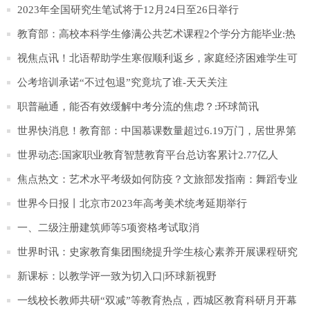
2023年全国研究生笔试将于12月24日至26日举行
教育部：高校本科学生修满公共艺术课程2个学分方能毕业:热
门
视焦点讯！北语帮助学生寒假顺利返乡，家庭经济困难学生可
申请路费补助
公考培训承诺“不过包退”究竟坑了谁-天天关注
职普融通，能否有效缓解中考分流的焦虑？:环球简讯
世界快消息！教育部：中国慕课数量超过6.19万门，居世界第
一
世界动态:国家职业教育智慧教育平台总访客累计2.77亿人
焦点热文：艺术水平考级如何防疫？文旅部发指南：舞蹈专业
每考场上限10人
世界今日报丨北京市2023年高考美术统考延期举行
一、二级注册建筑师等5项资格考试取消
世界时讯：史家教育集团围绕提升学生核心素养开展课程研究
新课标：以教学评一致为切入口|环球新视野
一线校长教师共研“双减”等教育热点，西城区教育科研月开幕