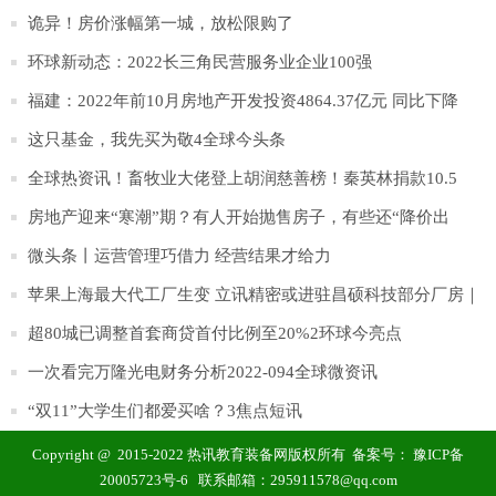
诡异！房价涨幅第一城，放松限购了
环球新动态：2022长三角民营服务业企业100强
福建：2022年前10月房地产开发投资4864.37亿元 同比下降
8.5%
这只基金，我先买为敬4全球今头条
全球热资讯！畜牧业大佬登上胡润慈善榜！秦英林捐款10.5
亿、邵根伙6.6亿
房地产迎来“寒潮”期？有人开始抛售房子，有些还“降价出
售”？
微头条丨运营管理巧借力 经营结果才给力
苹果上海最大代工厂生变 立讯精密或进驻昌硕科技部分厂房｜
深度
超80城已调整首套商贷首付比例至20%2环球今亮点
一次看完万隆光电财务分析2022-094全球微资讯
“双11”大学生们都爱买啥？3焦点短讯
Copyright @ 2015-2022 热讯教育装备网版权所有 备案号：
豫ICP备
20005723号-6
联系邮箱：295911578@qq.com