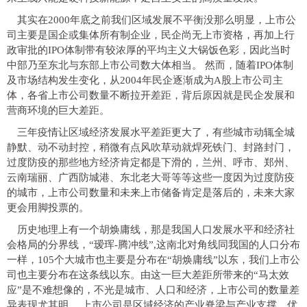
其实在2000年底之前我们区域发展不平衡没那么明显，上市公
司主要是国企或集体所有制企业，民企尚无上市资格，再加上行
政审批的IPO体制带有较浓厚的平均主义大锅饭色彩，因此当时
中部乃至东北与东部上市公司数大体相当。
然而，随着IPO体制
及市场结构发生变化，从2004年民企逐渐成为A股上市公司主
体，各省上市公司数量不断拉开差距，背后原因就是民企发展和
营商环境的巨大差距。
三年疫情让区域经济发展水平差距更大了，有些城市动辄全城
静默、动不动封控，稍微有点风吹草动就焊死铁门、封路封门，
过度防疫的那些地方经济肯定都是下滑的，兰州、呼市、郑州、
云南瑞丽、广西防城港、东北老大哥等等这些一度因为过度防疫
的城市，上市公司数量和未来上市储备肯定是落后的，未来大家
更会用脚投票的。
历史地理上有一个胡焕庸线，那是我国人口发展水平和经济社
会格局的分界线，“瑷珲-腾冲线”,这南北对角线同我国的人口分布
一样，105个大城市也主要是分布在“胡焕庸线”以东，我们上市公
司也主要分布在这条线以东。由这一巨大差距所带来的“马太效
应”是不难想像的，不光是城市、人口和经济，上市公司的数量差
异表现尤其明。
上市公司是区域经济的产业脊梁与产业支撑，优